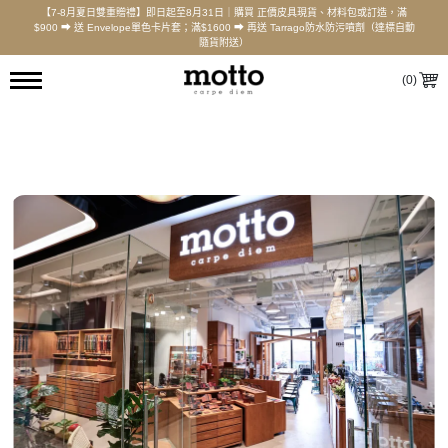
【7-8月夏日雙重贈禮】即日起至8月31日｜購買 正價皮具現貨、材料包或訂造，滿
$900 ⮕ 送 Envelope單色卡片套；滿$1600 ⮕ 再送 Tarrago防水防污噴劑（達標自動
隨貨附送）
(
0
)