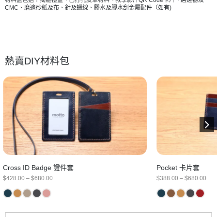
CMC、磨邊砂紙及布、針及蠟線、膠水及膠水刮金屬配件（如有)
熱賣DIY材料包
Cross ID Badge 證件套
Pocket 卡片套
Price
Pric
$
428.00
–
$
680.00
$
388.00
–
$
680.00
range:
ran
$428.00
$38
through
thr
$680.00
$68