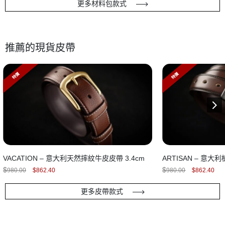
更多材料包款式
推薦的現貨皮帶
特價
特價
VACATION – 意大利天然摔紋牛皮皮帶 3.4cm
ARTISAN – 意大利
Original
Current
Original
Cur
$
$
980.00
$
862.40
980.00
$
862.40
price
price
price
pric
was:
is:
was:
is:
$980.00.
$862.40.
$980.00.
$86
更多皮帶款式