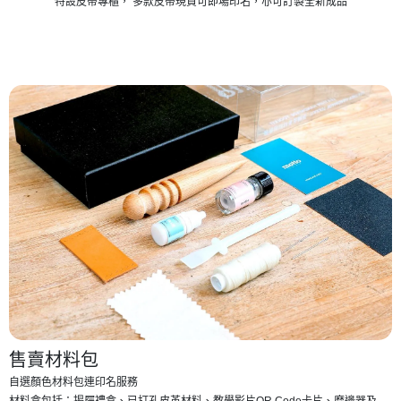
特設皮帶專櫃， 多款皮帶現貨可即場印名，亦可訂製全新成品
售賣材料包
自選顏色材料包連印名服務
材料盒包括：揭屜禮盒、已打孔皮革材料、教學影片QR Code卡片、磨邊器及