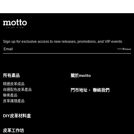
Sign up for exclusive access to new releases, promotions, and VIP events.
E
Submit
m
a
i
所有產品
關於motto
l
精選皮革成品
*
自選配色皮革產品
門市地址・ 聯絡我們
聯乘產品
皮革護理產品
DIY皮革材料盒
皮革工作坊