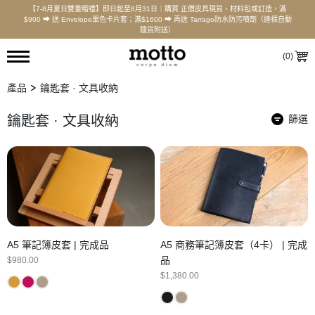
【7-8月夏日雙重贈禮】即日起至8月31日｜購買 正價皮具現貨、材料包或訂造，滿
$900 ⮕ 送 Envelope單色卡片套；滿$1600 ⮕ 再送 Tarrago防水防污噴劑（達標自動
隨貨附送）
(
0
)
產品
鑰匙套 · 文具收納
鑰匙套 · 文具收納
篩選
A5 筆記簿皮套 | 完成品
A5 商務筆記簿皮套（4卡） | 完成
品
$
980.00
$
1,380.00