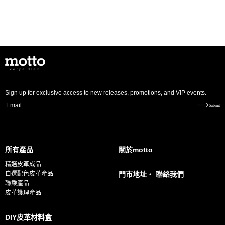
Sign up for exclusive access to new releases, promotions, and VIP events.
E
Submit
m
a
i
所有產品
關於motto
l
精選皮革成品
*
自選配色皮革產品
門市地址・ 聯絡我們
聯乘產品
皮革護理產品
DIY皮革材料盒