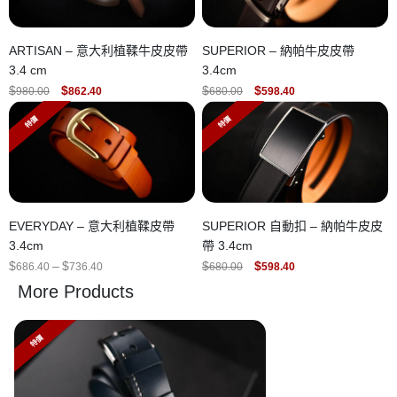
ARTISAN – 意大利植鞣牛皮皮帶
SUPERIOR – 納帕牛皮皮帶
3.4 cm
3.4cm
ORIGINAL
CURRENT
ORIGINAL
CURRENT
$
$
$
$
980.00
862.40
680.00
598.40
PRICE
PRICE
PRICE
PRICE
WAS:
IS:
WAS:
IS:
特價
特價
$980.00.
$862.40.
$680.00.
$598.40.
EVERYDAY – 意大利植鞣皮帶
SUPERIOR 自動扣 – 納帕牛皮皮
3.4cm
帶 3.4cm
PRICE
ORIGINAL
CURRENT
$
–
$
$
$
686.40
736.40
680.00
598.40
RANGE:
PRICE
PRICE
More Products
$686.40
WAS:
IS:
THROUGH
$680.00.
$598.40.
$736.40
特價