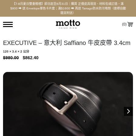
【7-8月夏日雙重贈禮】即日起至8月31日｜購買 正價皮具現貨、材料包或訂造，滿
$900 ⮕ 送 Envelope單色卡片套；滿$1600 ⮕ 再送 Tarrago防水防污噴劑（達標自動
隨貨附送）
(
0
)
EXECUTIVE – 意大利 Saffiano 牛皮皮帶 3.4cm
120 × 3.4 × 2 公分
ORIGINAL
CURRENT
$
980.00
$
862.40
PRICE
PRICE
WAS:
IS:
$980.00.
$862.40.