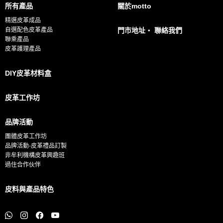
所有產品
關於motto
l
精選皮革成品
*
自選配色皮革產品
門市地址・ 聯絡我們
聯乘產品
皮革護理產品
DIY皮革材料盒
皮革工作坊
品牌活動
團體皮革工作坊
品牌活動-皮革禮品訂製
非牟利機構皮革興趣班
過住合作伙伴
皮料與產品特色