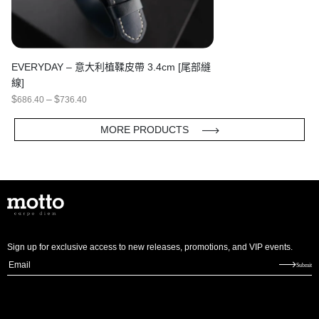
EVERYDAY – 意大利植鞣皮帶 3.4cm [尾部縫
線]
PRICE
$
–
$
686.40
736.40
RANGE:
$686.40
THROUGH
MORE PRODUCTS
$736.40
Sign up for exclusive access to new releases, promotions, and VIP events.
E
Submit
m
a
i