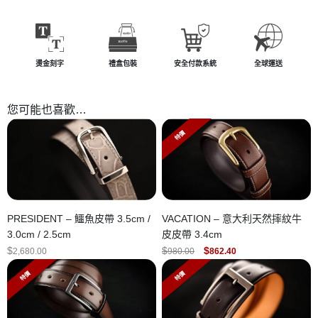
燙金刻字
禮盒包裝
安全付款系統
全球運送
您可能也喜歡…
特價
PRESIDENT – 鱷魚皮帶 3.5cm /
VACATION – 意大利天然摔紋牛
3.0cm / 2.5cm
皮皮帶 3.4cm
ORIGINAL
CURRENT
$
$
$
2,680.00
980.00
862.40
PRICE
PRICE
WAS:
IS:
特價
特價
$980.00.
$862.40.