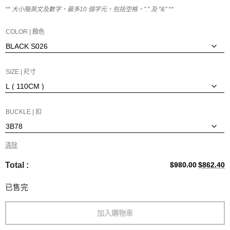
** 大小階英文及數字，最多
10
個字元，包括空格，"." 及 "&" **
COLOR | 顏色
SIZE | 尺寸
BUCKLE | 扣
清除
Original
C
Total :
$
980.00
$
862.40
price
p
was:
is
已售完
$980.00.
$
加入購物車