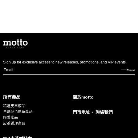
Sign up for exclusive access to new releases, promotions, and VIP events.
E
Submit
m
a
i
所有產品
關於motto
l
精選皮革成品
*
自選配色皮革產品
門市地址・ 聯絡我們
聯乘產品
皮革護理產品