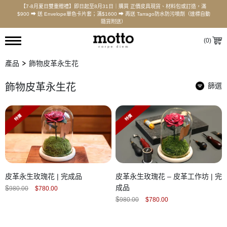
【7-8月夏日雙重贈禮】即日起至8月31日｜購買 正價皮具現貨、材料包或訂造，滿
$900 ⮕ 送 Envelope單色卡片套；滿$1600 ⮕ 再送 Tarrago防水防污噴劑（達標自動
隨貨附送）
(
0
)
產品
飾物皮革永生花
飾物皮革永生花
篩選
特價
特價
皮革永生玫瑰花 | 完成品
皮革永生玫瑰花 – 皮革工作坊 | 完
Original
Current
成品
$
980.00
$
780.00
price
price
Original
Current
$
was:
is:
980.00
$
780.00
price
price
$980.00.
$780.00.
was:
is:
$980.00.
$780.00.