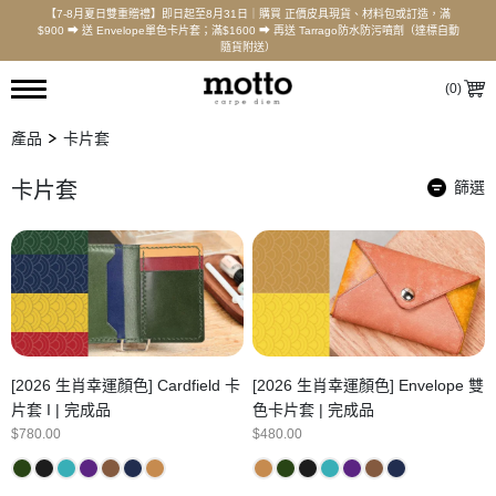
【7-8月夏日雙重贈禮】即日起至8月31日｜購買 正價皮具現貨、材料包或訂造，滿
$900 ⮕ 送 Envelope單色卡片套；滿$1600 ⮕ 再送 Tarrago防水防污噴劑（達標自動
隨貨附送）
(
0
)
產品
卡片套
卡片套
篩選
[2026 生肖幸運顏色] Cardfield 卡
[2026 生肖幸運顏色] Envelope 雙
片套 I | 完成品
色卡片套 | 完成品
$
780.00
$
480.00