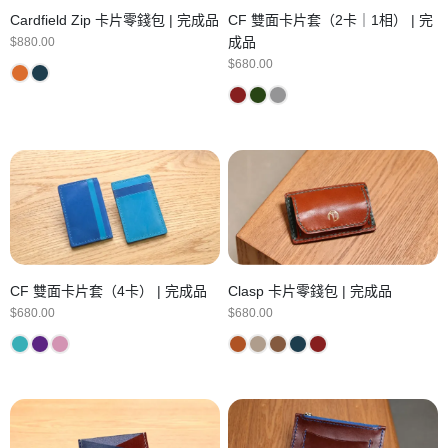
Cardfield Zip 卡片零錢包 | 完成品
CF 雙面卡片套（2卡｜1相） | 完
成品
$
880.00
$
680.00
CF 雙面卡片套（4卡） | 完成品
Clasp 卡片零錢包 | 完成品
$
680.00
$
680.00