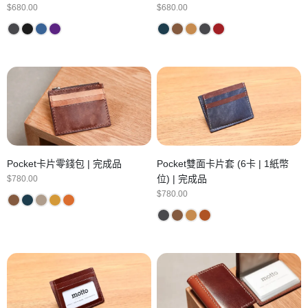
$
680.00
$
680.00
Pocket卡片零錢包 | 完成品
Pocket雙面卡片套 (6卡 | 1紙幣
位) | 完成品
$
780.00
$
780.00