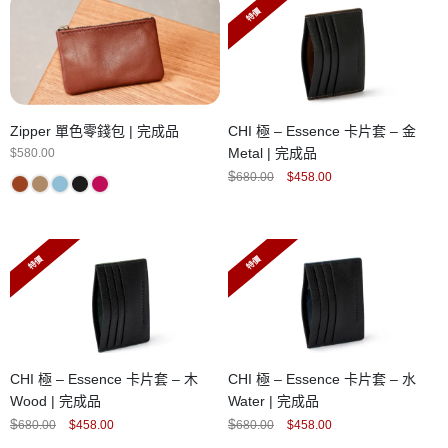
特價
Zipper 單色零錢包 | 完成品
CHI 極 – Essence 卡片套 – 金
Metal | 完成品
$
580.00
Original
Current
$
680.00
$
458.00
price
price
was:
is:
$680.00.
$458.00.
特價
特價
CHI 極 – Essence 卡片套 – 木
CHI 極 – Essence 卡片套 – 水
Wood | 完成品
Water | 完成品
Original
Current
Original
Current
$
$
680.00
$
458.00
680.00
$
458.00
price
price
price
price
was:
is:
was:
is: