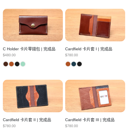
C Holder 卡片零錢包 | 完成品
Cardfield 卡片套 I | 完成品
$
480.00
$
780.00
Cardfield 卡片套 II | 完成品
Cardfield 卡片套 III | 完成品
$
780.00
$
780.00