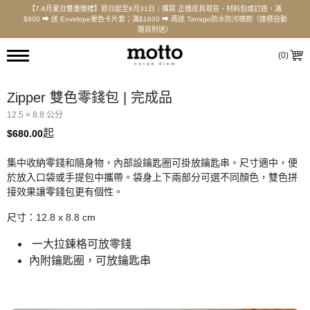
【7-8月夏日雙重贈禮】即日起至8月31日｜購買 正價皮具現貨、材料包或訂造，滿
$900 ⮕ 送 Envelope單色卡片套；滿$1600 ⮕ 再送 Tarrago防水防污噴劑（達標自動
隨貨附送）
(
0
)
Zipper 雙色零錢包 | 完成品
12.5 × 8.8 公分
起
$
680.00
集中收納零錢和隨身物，內部設鑰匙圈可掛放鑰匙串。尺寸適中，便
於放入口袋或手提包中攜帶。袋身上下兩部分可選不同顏色，雙色拼
接效果讓零錢包更有個性。
尺寸：12.8 x 8.8 cm
一大拉鍊格可放零錢
內附鑰匙圈，可放鑰匙串