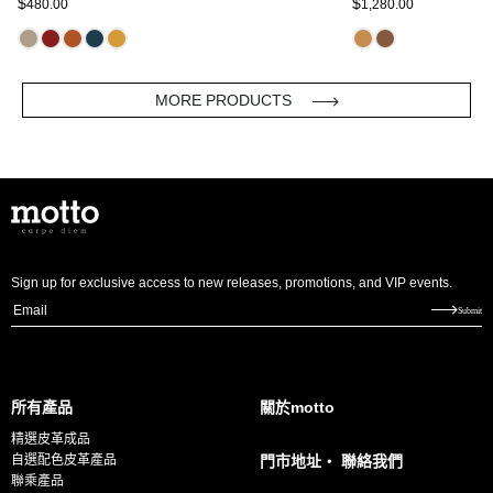
$
$
480.00
1,280.00
MORE PRODUCTS
Sign up for exclusive access to new releases, promotions, and VIP events.
E
Submit
m
a
i
所有產品
關於motto
l
精選皮革成品
*
自選配色皮革產品
門市地址・ 聯絡我們
聯乘產品