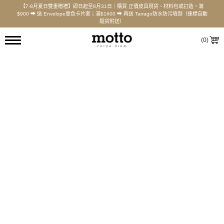
【7-8月夏日雙重贈禮】即日起至8月31日｜購買 正價皮具現貨、材料包或訂造，滿
$900 ⮕ 送 Envelope單色卡片套；滿$1600 ⮕ 再送 Tarrago防水防污噴劑（達標自動
隨貨附送）
(
0
)
Svelte 小銀包 (5卡 | 1相) - 皮革工作坊
課堂長度: 5小時工作坊
10.4 × 9 公分
$
1,180.00
起