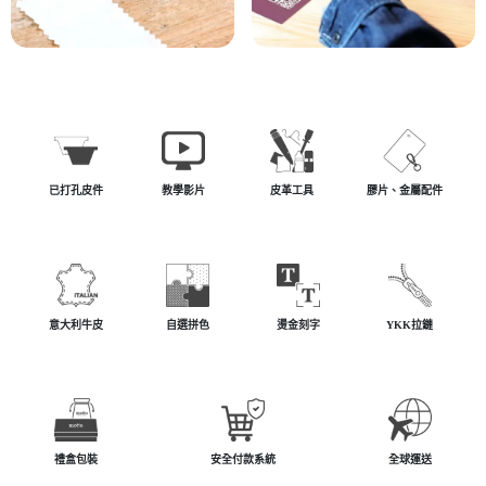
已打孔皮件
教學影片
皮革工具
膠片、金屬配件
意大利牛皮
自選拼色
燙金刻字
YKK拉鏈
禮盒包裝
安全付款系統
全球運送