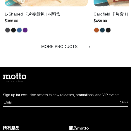
L-Shaped 卡片零錢包 | 材料盒
Cardfield 卡片套 I 
$
$
388.00
458.00
MORE PRODUCTS
Sign up for exclusive access to new releases, promotions, and VIP events.
E
Submit
m
a
i
所有產品
關於motto
l