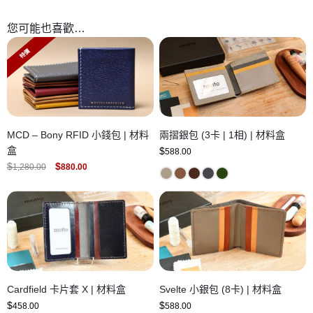
您可能也喜歡…
特價
MCD – Bony RFID 小錢包 | 材料
兩摺銀包 (3卡 | 1相) | 材料盒
盒
$
588.00
ORIGINAL
CURRENT
$
$
1,280.00
880.00
PRICE
PRICE
WAS:
IS:
$1,280.00.
$880.00.
Cardfield 卡片套 X | 材料盒
Svelte 小銀包 (8卡) | 材料盒
$
$
458.00
588.00