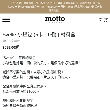
【7-8月夏日雙重贈禮】即日起至8月31日｜購買 正價皮具現貨、材料包或訂造，滿
$900 ⮕ 送 Envelope單色卡片套；滿$1600 ⮕ 再送 Tarrago防水防污噴劑（達標自動
隨貨附送）
(
0
)
Svelte 小銀包 (5卡 | 1相) | 材料盒
10.4 × 9 公分
起
$
588.00
“Svelte” – 苗條的意思
小錢包剛好是一個口袋的尺寸，是個最小巧的選擇！
減掉不必要的空間，以最小的形態出現，
適合不愛累贅、只帶幾張卡片走天下的的人。
配合厚薄適中的全真皮內層，
紙幣格可放港幣$1000。
顏色和個人化的壓字
讓經典以全新面貌出現