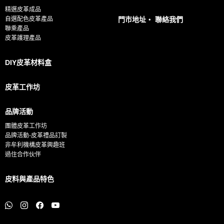
精選皮革成品
*
自選配色皮革產品
門市地址・ 聯絡我們
聯乘產品
皮革護理產品
DIY皮革材料盒
皮革工作坊
品牌活動
團體皮革工作坊
品牌活動-皮革禮品訂製
非牟利機構皮革興趣班
過住合作伙伴
皮料與產品特色