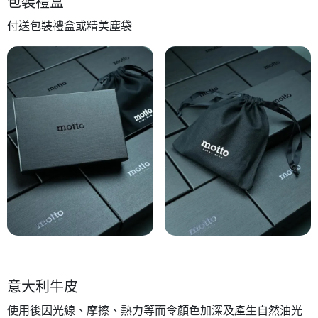
包裝禮盒
付送包裝禮盒或精美塵袋
意大利牛皮
使用後因光線、摩擦、熱力等而令顏色加深及產生自然油光