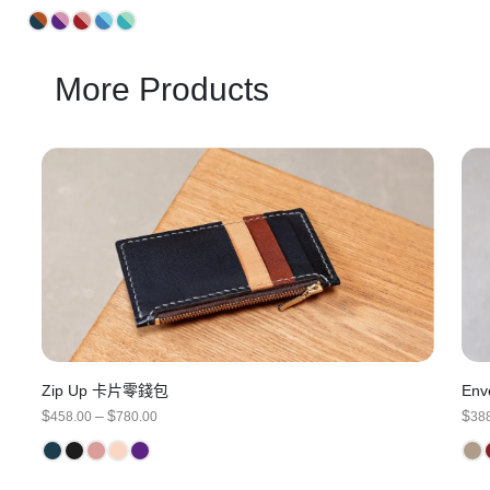
RANGE:
$300.00
THROUGH
$380.00
More Products
Zip Up 卡片零錢包
En
PRICE
$
–
$
$
458.00
780.00
38
RANGE:
$458.00
THROUGH
$780.00