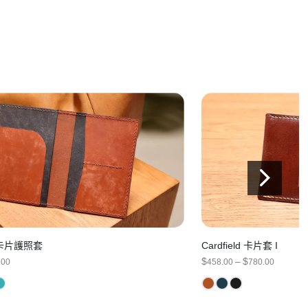
r 2卡片護照套
Cardfield 卡片套 I
PRICE
PRICE
$
–
$
.00
458.00
780.00
RANGE:
RANGE
$568.00
$458.0
THROUGH
THRO
$800.00
$780.0