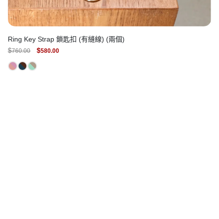
Ring Key Strap 鎖匙扣 (有縫線) (兩個)
ORIGINAL
CURRENT
$
$
760.00
580.00
PRICE
PRICE
WAS:
IS:
$760.00.
$580.00.