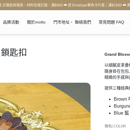
正價皮具現貨、材料包或訂造，滿$900 ⮕ 送 Envelope單色卡片套；滿$1600 ⮕ 
品牌活動
關於motto
門市地址・ 聯絡我們
常見問題 FAQ
疊層鎖匙扣
Grand Bl
以細膩皮革疊
隨身掛在包包
精緻的手感與
提供三種經典
Brown
Burgu
Blue 藍
顏色| COLOR