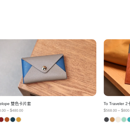
velope 雙色卡片套
To Travele
PRICE
–
$
$
–
$
8.00
480.00
568.00
800
RANGE:
$388.00
THROUGH
$480.00