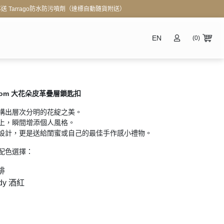
再送 Tarrago防水防污噴劑（達標自動隨貨附送）
EN
(
0
)
ossom 大花朵皮革疊層鎖匙扣
構出層次分明的花綻之美。
上，瞬間增添個人風格。
設計，更是送給閨蜜或自己的最佳手作感小禮物。
配色選擇：
 啡
ndy 酒紅