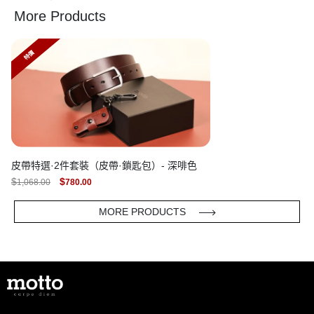
PRICE
PRICE
More Products
WAS:
IS:
$476.00.
$416.00.
特價
皮帶特選·2件套裝（皮帶·鎖匙包）- 深啡色
ORIGINAL
CURRENT
$
$
1,068.00
780.00
PRICE
PRICE
WAS:
IS:
$1,068.00.
$780.00.
MORE PRODUCTS