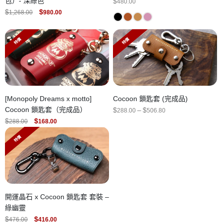
包）- 深綠色
$
480.00
ORIGINAL
CURRENT
$
$
1,268.00
980.00
PRICE
PRICE
WAS:
IS:
$1,268.00.
$980.00.
特價
特價
[Monopoly Dreams x motto]
Cocoon 鎖匙套 (完成品)
Cocoon 鎖匙套（完成品）
PRICE
$
–
$
288.00
506.80
RANGE:
ORIGINAL
CURRENT
$
$
288.00
168.00
$288.00
PRICE
PRICE
THROUGH
WAS:
IS:
$506.80
特價
$288.00.
$168.00.
開運晶石 x Cocoon 鎖匙套 套裝 –
綠幽靈
ORIGINAL
CURRENT
$
$
476.00
416.00