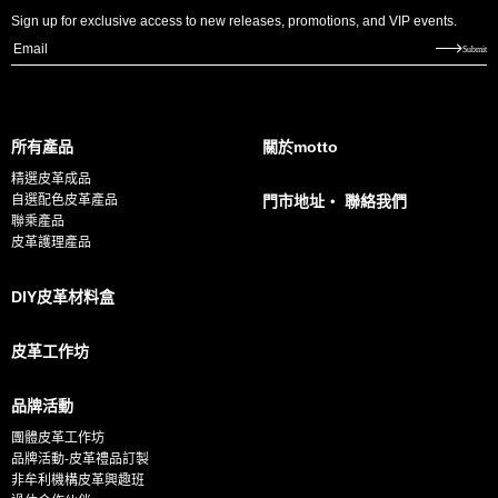
Sign up for exclusive access to new releases, promotions, and VIP events.
E
Submit
m
a
i
所有產品
關於motto
l
精選皮革成品
*
自選配色皮革產品
門市地址・ 聯絡我們
聯乘產品
皮革護理產品
DIY皮革材料盒
皮革工作坊
品牌活動
團體皮革工作坊
品牌活動-皮革禮品訂製
非牟利機構皮革興趣班