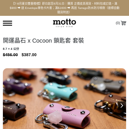
【7-8月夏日雙重贈禮】即日起至8月31日｜購買 正價皮具現貨、材料包或訂造，滿
$900 ⮕ 送 Envelope單色卡片套；滿$1600 ⮕ 再送 Tarrago防水防污噴劑（達標自動
隨貨附送）
(
0
)
開運晶石 x Cocoon 鎖匙套 套裝
8.7 × 4 公分
ORIGINAL
CURRENT
$
456.00
$
387.00
PRICE
PRICE
WAS:
IS:
$456.00.
$387.00.