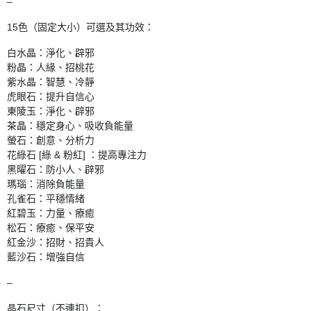
–
15色（固定大小）可選及其功效：
白水晶：淨化、辟邪
粉晶：人緣、招桃花
紫水晶：智慧、冷靜
虎眼石：提升自信心
東陵玉：淨化、辟邪
茶晶：穩定身心、吸收負能量
螢石：創意、分析力
花綠石 [綠 & 粉紅] ：提高專注力
黑曜石：防小人、辟邪
瑪瑙：消除負能量
孔雀石：平穩情緒
紅碧玉：力量、療癒
松石：療癒、保平安
紅金沙：招財、招貴人
藍沙石：增強自信
–
晶石尺寸（不連扣）：