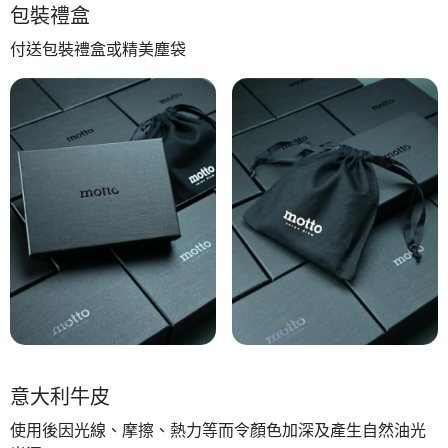
包裝禮盒
付送包裝禮盒或精美塵袋
意大利牛皮
使用後因光線、摩擦、熱力等而令顏色加深及產生自然油光