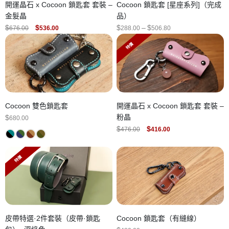
開運晶石 x Cocoon 鎖匙套 套裝 –
Cocoon 鎖匙套 [星座系列]（完成
金髮晶
品）
ORIGINAL
CURRENT
PRICE
$
$
$
–
$
676.00
536.00
288.00
506.80
PRICE
PRICE
RANGE:
WAS:
IS:
$288.00
特價
$676.00.
$536.00.
THROUGH
$506.80
Cocoon 雙色鎖匙套
開運晶石 x Cocoon 鎖匙套 套裝 –
粉晶
$
680.00
ORIGINAL
CURRENT
$
$
476.00
416.00
PRICE
PRICE
WAS:
IS:
$476.00.
$416.00.
特價
皮帶特選·2件套裝（皮帶·鎖匙
Cocoon 鎖匙套（有縫線）