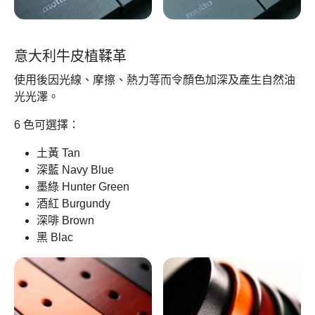
意大利牛皮植鞣革
使用後因光線、摩擦、熱力等而令顏色加深及產生自然油
光光澤。
6 色可選擇：
土黃 Tan
深藍 Navy Blue
墨綠 Hunter Green
酒紅 Burgundy
深啡 Brown
黑 Blac