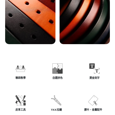
導師教學
自選拼色
燙金刻字
皮革工具
YKK拉鏈
膠片、金屬配件