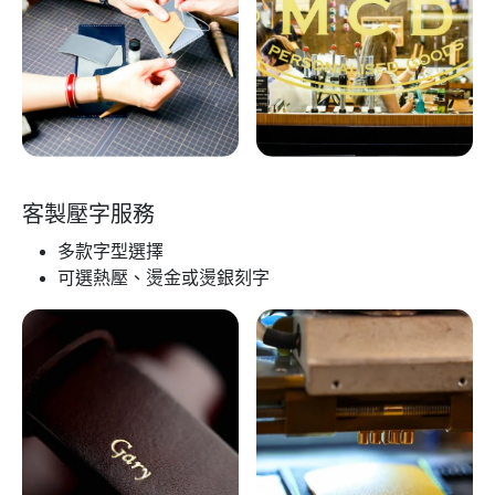
客製壓字服務
多款字型選擇
可選熱壓、燙金或燙銀刻字