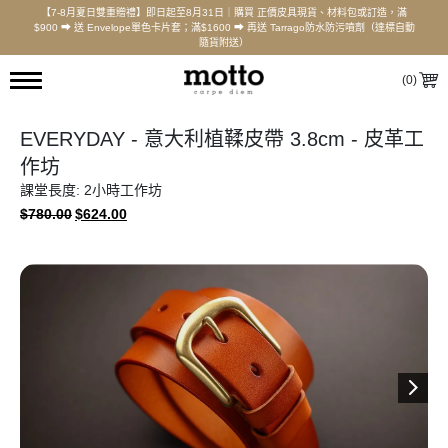
【7-8月夏日雙重贈禮】即日起至8月31日｜購買 正價皮具現貨、材料包或訂造，滿
$900 ⮕ 送 Envelope單色卡片套；滿$1600 ⮕ 再送 Tarrago防水防污噴劑（達標自動
隨貨附送）
(
0
)
EVERYDAY - 意大利植鞣皮帶 3.8cm - 皮革工
作坊
課堂長度: 2小時工作坊
ORIGINAL
CURRENT
$
780.00
$
624.00
PRICE
PRICE
WAS:
IS:
$780.00.
$624.00.