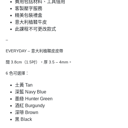
費用包括材料、工具借用
客製壓字服務
精美包裝禮盒
意大利植鞣牛皮
此課程不可更改款式
–
EVERYDAY – 意大利植鞣皮皮帶
闊 3.8cm（1.5吋），厚 3.5 – 4mm。
6 色可選擇：
土黃 Tan
深藍 Navy Blue
墨綠 Hunter Green
酒紅 Burgundy
深啡 Brown
黑 Black