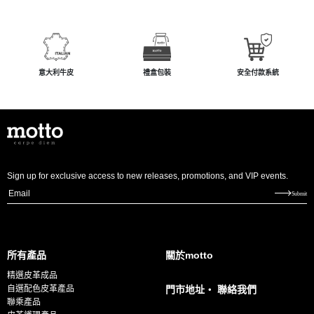
意大利牛皮
禮盒包裝
安全付款系統
Sign up for exclusive access to new releases, promotions, and VIP events.
E
Submit
m
a
i
所有產品
關於motto
l
精選皮革成品
*
自選配色皮革產品
門市地址・ 聯絡我們
聯乘產品