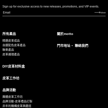
Sign up for exclusive access to new releases, promotions, and VIP events.
E
Submit
m
a
i
所有產品
關於motto
l
精選皮革成品
*
自選配色皮革產品
門市地址・ 聯絡我們
聯乘產品
皮革護理產品
DIY皮革材料盒
皮革工作坊
品牌活動
團體皮革工作坊
品牌活動-皮革禮品訂製
非牟利機構皮革興趣班