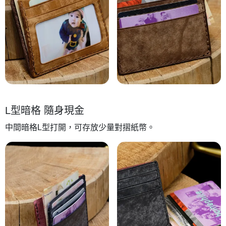
L型暗格 隨身現金
中間暗格L型打開，可存放少量對摺紙幣。