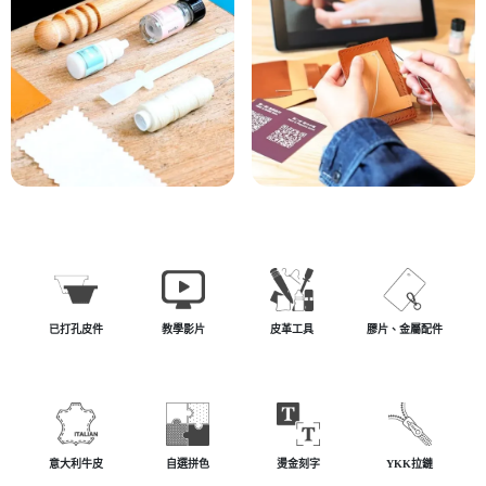
已打孔皮件
教學影片
皮革工具
膠片、金屬配件
意大利牛皮
自選拼色
燙金刻字
YKK拉鏈