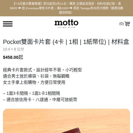
【7-8月夏日雙重贈禮】即日起至8月31日｜購買 正價皮具現貨、材料包或訂造，滿
$900 ⮕ 送 Envelope單色卡片套；滿$1600 ⮕ 再送 Tarrago防水防污噴劑（達標自動
隨貨附送）
(
0
)
Pocket雙面卡片套 (4卡 | 1相 | 1紙幣位) | 材料盒
10.4 × 8 公分
起
$
458.00
經典卡片套款式，設計經年不衰，小巧輕型
適合男士放於褲袋、衫袋，無礙觀瞻
女士手拿上街購物，方便日常使用
– 1面3卡間隔，1面1卡1相間隔
– 適合放信用卡、八達通，中層可放紙幣