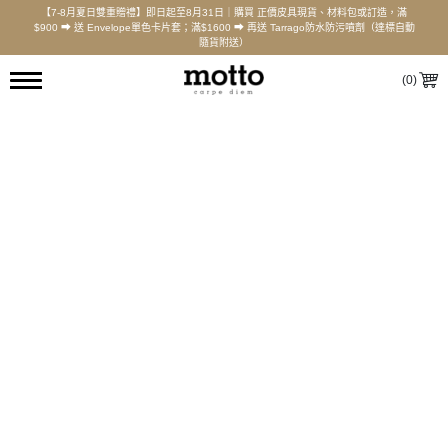
【7-8月夏日雙重贈禮】即日起至8月31日｜購買 正價皮具現貨、材料包或訂造，滿
$900 ⮕ 送 Envelope單色卡片套；滿$1600 ⮕ 再送 Tarrago防水防污噴劑（達標自動
隨貨附送）
(
0
)
兩摺銀包 (6卡 | 1相 | 拉鏈零錢位) - 皮革工作坊
課堂長度: 8小時工作坊
11.5 × 9.5 公分
$
1,580.00
起