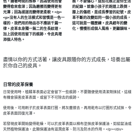
色。隨著時間的推移，因為使用而會
痕，不要傷心，這些花痕正是你生活
變得愈來愈深；因為磨擦而變得更有
的紀錄。就像小孩子於跑道上跌倒，
光澤；因為揉搓而變得更柔軟。</p>
膝上的傷疤，是成長學習的記號。皮
<p>沒有人的生活模式和習慣是一色一
革不斷的改變如同一個小孩的成長，
樣的，我們用的物品亦不應該千篇一
這可說是一種歷練。皮具經年的變
律。皮革本身獨一無二的生長紋理，
化，慢慢形成個人風格，更顯韻味。
加上因使用而留下的痕跡，令皮具增
添個人特色。
盡情以你的方式活著，讓皮具跟隨你的方式成長，培養出屬
於你自己的皮具。
日常的皮革保養
日常使用時，植鞣革表面必定會留下一些痕跡，不要隨便使用清潔劑抹拭，這樣
有機會損害皮革表面，或留下不可除去的痕跡。
使用後，可用刷子於皮革表面打圈，將灰塵擦去，再用乾布以打圈形式拭抹，令
皮革表面回復光澤。
若發現皮革開始變得乾燥，可以於皮革表面以棉布塗抹皮革保護油，如貂鼠油或
天然植物保護油，此類保護油有滋潤皮革、防污及防水的作用。</p></div>