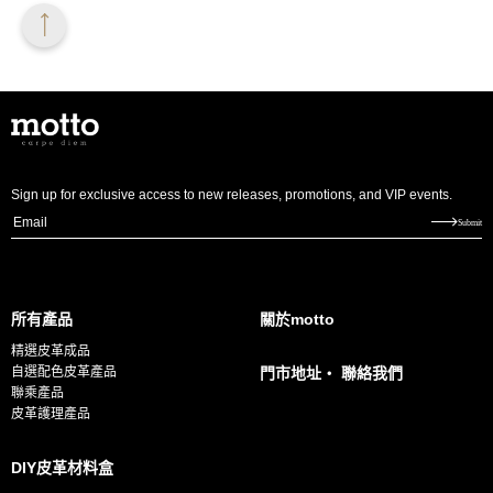
Sign up for exclusive access to new releases, promotions, and VIP events.
E
Submit
m
a
i
所有產品
關於motto
l
精選皮革成品
*
自選配色皮革產品
門市地址・ 聯絡我們
聯乘產品
皮革護理產品
DIY皮革材料盒