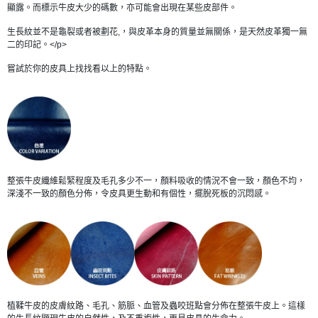
顯露。而標示牛皮大少的碼數，亦可能會出現在某些皮部件。
生長紋並不是龜裂或者被劃花,，與皮革本身的質量並無關係，是天然皮革獨一無
二的印記。</p>
嘗試於你的皮具上找找看以上的特點。
整張牛皮纖維鬆緊程度及毛孔多少不一，顏料吸收的情況不會一致，顏色不均，
深淺不一致的顏色分佈，令皮具更生動和有個性，擺脫死板的沉悶感。
植鞣牛皮的皮膚紋路、毛孔、筋脈、血管及蟲咬班點會分佈在整張牛皮上。這樣