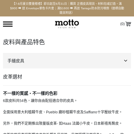
【7-8月夏日雙重贈禮】即日起至8月31日｜購買 正價皮具現貨、材料包或訂造，滿
$900 ⮕ 送 Envelope單色卡片套；滿$1600 ⮕ 再送 Tarrago防水防污噴劑（達標自動
隨貨附送）
(
0
)
皮料與產品特色
手縫皮具
皮革選材
不一樣的質感‧不一樣的色彩
6款皮料共54色，讓你自由配搭適合你的皮具。
全面採用意大利植鞣牛皮、Pueblo 磨砂植鞣牛皮及Saffiano十字壓紋牛皮。
另外，我們不定期推出限量版皮革- 如Haas 法國小牛皮，日本新禧馬臀皮。