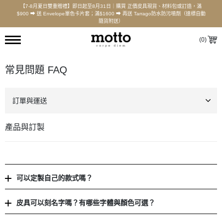
【7-8月夏日雙重贈禮】即日起至8月31日｜購買 正價皮具現貨、材料包或訂造，滿
$900 ⮕ 送 Envelope單色卡片套；滿$1600 ⮕ 再送 Tarrago防水防污噴劑（達標自動
隨貨附送）
(
0
)
常見問題 FAQ
訂單與運送
產品與訂製
可以定製自己的款式嗎？
皮具可以刻名字嗎？有哪些字體與顏色可選？