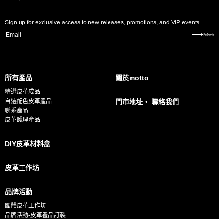
Sign up for exclusive access to new releases, promotions, and VIP events.
E
Submit
m
a
i
所有產品
關於motto
l
精選皮革成品
*
自選配色皮革產品
門市地址・ 聯絡我們
聯乘產品
皮革護理產品
DIY皮革材料盒
皮革工作坊
品牌活動
團體皮革工作坊
品牌活動-皮革禮品訂製