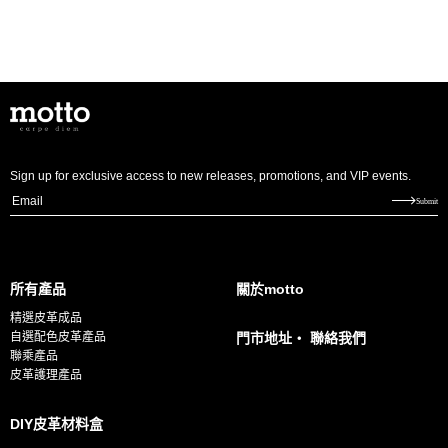
Sign up for exclusive access to new releases, promotions, and VIP events.
E
Submit
m
a
i
所有產品
關於motto
l
精選皮革成品
*
自選配色皮革產品
門市地址・ 聯絡我們
聯乘產品
皮革護理產品
DIY皮革材料盒