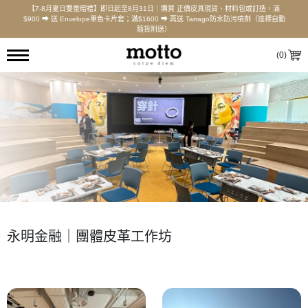
【7-8月夏日雙重贈禮】即日起至8月31日｜購買 正價皮具現貨、材料包或訂造，滿
$900 ⮕ 送 Envelope單色卡片套；滿$1600 ⮕ 再送 Tarrago防水防污噴劑（達標自動
隨貨附送）
(
0
)
永明金融｜團體皮革工作坊