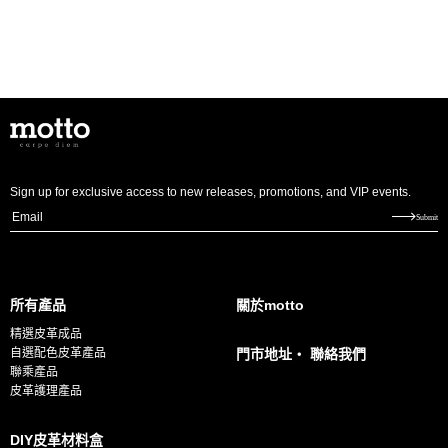
Sign up for exclusive access to new releases, promotions, and VIP events.
E
Submit
m
a
i
所有產品
關於motto
l
精選皮革成品
*
自選配色皮革產品
門市地址・ 聯絡我們
聯乘產品
皮革護理產品
DIY皮革材料盒