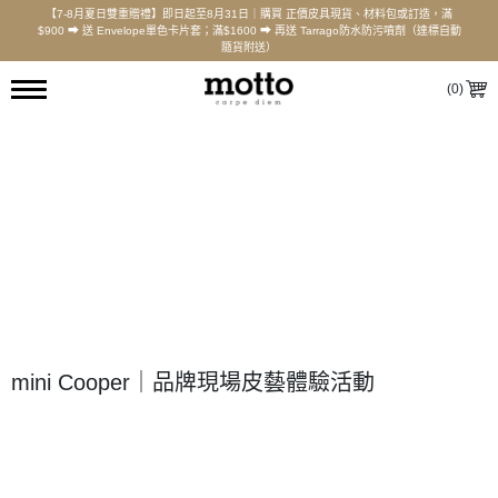
【7-8月夏日雙重贈禮】即日起至8月31日｜購買 正價皮具現貨、材料包或訂造，滿
$900 ⮕ 送 Envelope單色卡片套；滿$1600 ⮕ 再送 Tarrago防水防污噴劑（達標自動
隨貨附送）
(
0
)
mini Cooper｜品牌現場皮藝體驗活動