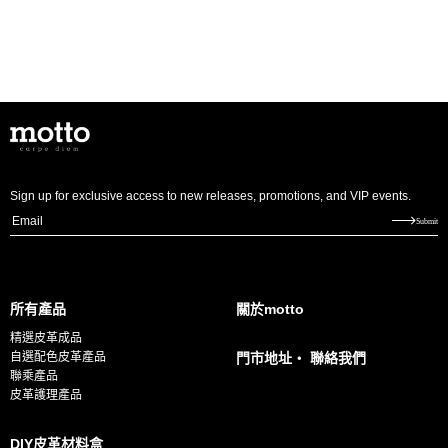
Sign up for exclusive access to new releases, promotions, and VIP events.
E
Submit
m
a
i
所有產品
關於motto
l
精選皮革成品
*
自選配色皮革產品
門市地址・ 聯絡我們
聯乘產品
皮革護理產品
DIY皮革材料盒