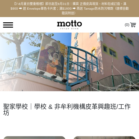
【7-8月夏日雙重贈禮】即日起至8月31日｜購買 正價皮具現貨、材料包或訂造，滿
$900 ⮕ 送 Envelope單色卡片套；滿$1600 ⮕ 再送 Tarrago防水防污噴劑（達標自動
隨貨附送）
(
0
)
聖家學校｜學校 & 非牟利機構皮革興趣班/工作
坊